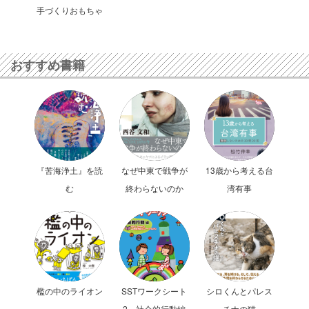
手づくりおもちゃ
おすすめ書籍
『苦海浄土』を読
なぜ中東で戦争が
13歳から考える台
む
終わらないのか
湾有事
檻の中のライオン
SSTワークシート
シロくんとパレス
2 社会的行動編
チナの猫