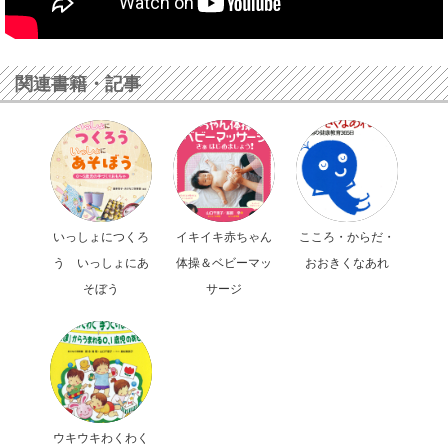
関連書籍・記事
いっしょにつくろ
イキイキ赤ちゃん
こころ・からだ・
う いっしょにあ
体操＆ベビーマッ
おおきくなあれ
そぼう
サージ
ウキウキわくわく