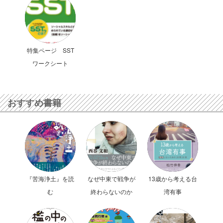
特集ページ SST
ワークシート
おすすめ書籍
『苦海浄土』を読
なぜ中東で戦争が
13歳から考える台
む
終わらないのか
湾有事