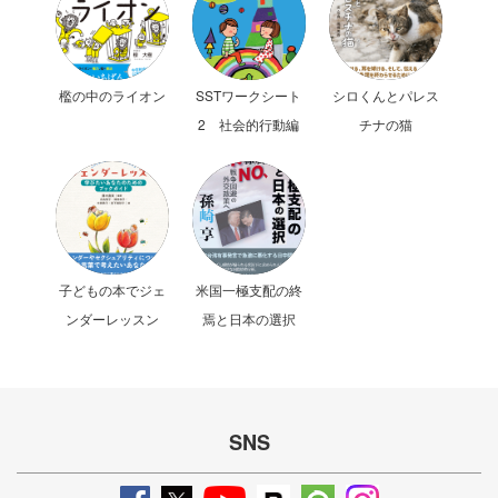
檻の中のライオン
SSTワークシート
シロくんとパレス
2 社会的行動編
チナの猫
子どもの本でジェ
米国一極支配の終
ンダーレッスン
焉と日本の選択
SNS