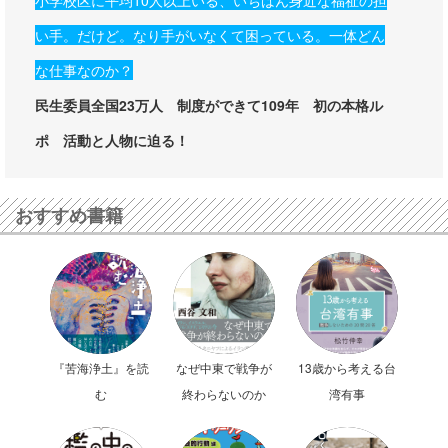
小学校区に平均10人以上いる、いちばん身近な福祉の担
い手。だけど。なり手がいなくて困っている。一体どん
な仕事なのか？
民生委員全国23万人 制度ができて109年 初の本格ル
ポ 活動と人物に迫る！
おすすめ書籍
『苦海浄土』を読
なぜ中東で戦争が
13歳から考える台
む
終わらないのか
湾有事