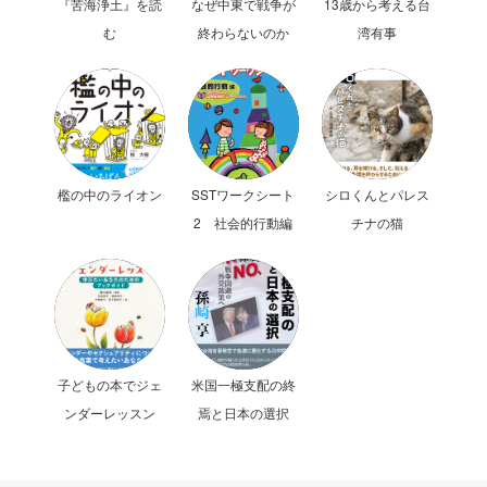
『苦海浄土』を読
なぜ中東で戦争が
13歳から考える台
む
終わらないのか
湾有事
檻の中のライオン
SSTワークシート
シロくんとパレス
2 社会的行動編
チナの猫
子どもの本でジェ
米国一極支配の終
ンダーレッスン
焉と日本の選択