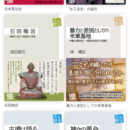
日本憲法史
『女工哀史』の誕生
石田梅岩
暴力と差別としての米軍基地