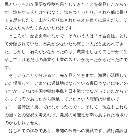
民というものが重要な役割を果たしてきたことを発見したからで
す。漁をする人だけではなく、塩をつくったり、それを船に乗せ
て交易をしたり、山から切り出された材木を遠くに運んだり。そ
んな人たちがたくさんいたわけです。
ところが、歴史史料のなかで、そういう人は「水呑百姓」とし
て分類されていた。石高が少ないため貧しい人だと思われてき
た。しかし、石高が少なかったのは、農業をしなくても十分に生
活していけるだけの商業や工業のスキルがあったからだったので
す。
そういうことが分かると、先が見えてきます。海民が活躍して
いた場所って、いまでは過疎地になっている裏日本などに多いの
ですが、それは中国や朝鮮半島と日本海でつながっていたからで
あって（海があったから隔絶していたという理解は間違いで
す）、当時は「裏」ではなかったのです。そして、現在もこれら
の国々との交易を考えれば、発展の可能性が満ちあふれた地域な
のかもしれません。
はじめての試みであり、未知の分野への挑戦です。試行錯誤は