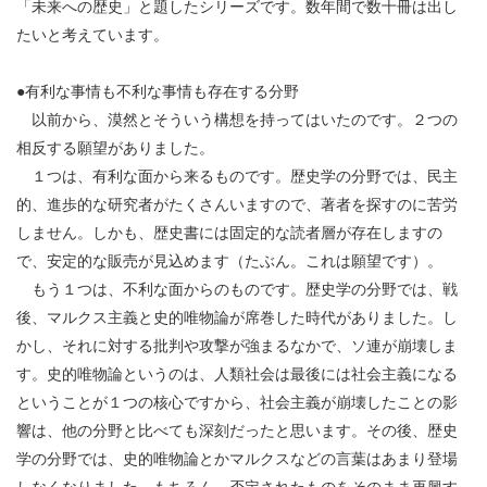
「未来への歴史」と題したシリーズです。数年間で数十冊は出し
たいと考えています。
●有利な事情も不利な事情も存在する分野
以前から、漠然とそういう構想を持ってはいたのです。２つの
相反する願望がありました。
１つは、有利な面から来るものです。歴史学の分野では、民主
的、進歩的な研究者がたくさんいますので、著者を探すのに苦労
しません。しかも、歴史書には固定的な読者層が存在しますの
で、安定的な販売が見込めます（たぶん。これは願望です）。
もう１つは、不利な面からのものです。歴史学の分野では、戦
後、マルクス主義と史的唯物論が席巻した時代がありました。し
かし、それに対する批判や攻撃が強まるなかで、ソ連が崩壊しま
す。史的唯物論というのは、人類社会は最後には社会主義になる
ということが１つの核心ですから、社会主義が崩壊したことの影
響は、他の分野と比べても深刻だったと思います。その後、歴史
学の分野では、史的唯物論とかマルクスなどの言葉はあまり登場
しなくなりました。もちろん、否定されたものをそのまま再興す