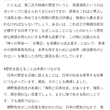
たとえば、第二次大戦後の歴史でいうと、高度成長というのは
ポジティブに捉えられてきたわけですが、原発をこれほど導入し
て成長を追い求めてきた時期の歴史の評価は、根底から書き直さ
れなければならないでしょう。あるいは、これほどの無責任政治
が横行する日本ですが、なぜこんなことになったのかという歴史
的な根源を明らかにする作業も必要です。この秋に出版される
『神々の革命──「古事記」を深層から読み直す』において、筆者
の小路田泰直先生は、女帝を排するためには幼帝（政治責任のと
れない）を擁立した古代に源流を見いだしています。
●歴史を捉えることは未来につながる
日本の歴史を正確に捉えることは、日本の社会を変革する仕事
につながっています。最近、そのことを痛感しました。
網野善彦先生の名著に『海民と日本社会』があります。海民っ
て、聞き慣れない言葉でしょう。まさに海で生きる民のことで
す。でも漁民ではない。
網野先生がこの言葉を使われたのは、日本の歴史のなかで、海