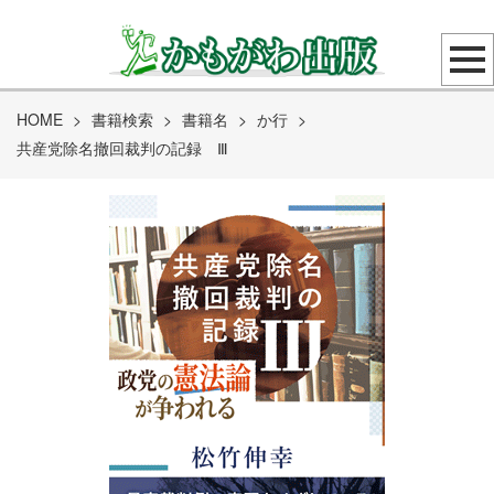
HOME
>
書籍検索
>
書籍名
>
か行
>
共産党除名撤回裁判の記録 Ⅲ