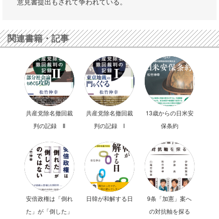
意見書提出もされて争われている。
関連書籍・記事
共産党除名撤回裁
共産党除名撤回裁
13歳からの日米安
判の記録 Ⅱ
判の記録 Ⅰ
保条約
安倍政権は「倒れ
日韓が和解する日
9条「加憲」案へ
た」が「倒した」
の対抗軸を探る