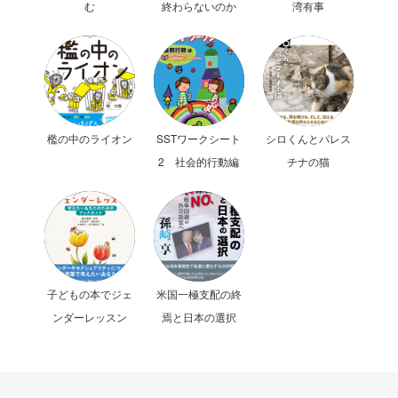
む
終わらないのか
湾有事
檻の中のライオン
SSTワークシート
シロくんとパレス
2 社会的行動編
チナの猫
子どもの本でジェ
米国一極支配の終
ンダーレッスン
焉と日本の選択